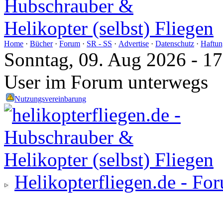
Home
·
Bücher
·
Forum
·
SR - SS
·
Advertise
·
Datenschutz
·
Haftun
Sonntag, 09. Aug 2026 - 1
User im Forum unterwegs
Nutzungsvereinbarung
Helikopterfliegen.de - Fo