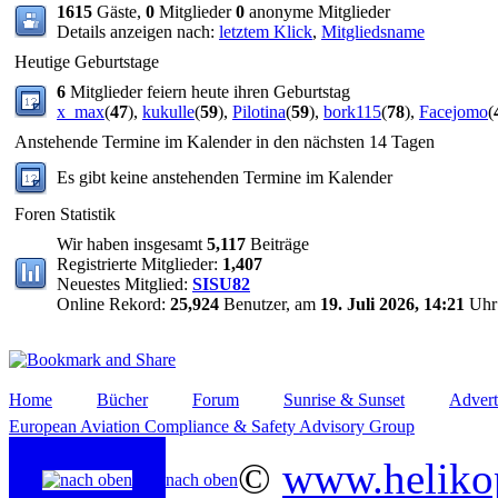
1615
Gäste,
0
Mitglieder
0
anonyme Mitglieder
Details anzeigen nach:
letztem Klick
,
Mitgliedsname
Heutige Geburtstage
6
Mitglieder feiern heute ihren Geburtstag
x_max
(
47
),
kukulle
(
59
),
Pilotina
(
59
),
bork115
(
78
),
Facejomo
(
Anstehende Termine im Kalender in den nächsten 14 Tagen
Es gibt keine anstehenden Termine im Kalender
Foren Statistik
Wir haben insgesamt
5,117
Beiträge
Registrierte Mitglieder:
1,407
Neuestes Mitglied:
SISU82
Online Rekord:
25,924
Benutzer, am
19. Juli 2026, 14:21
Uhr
Home
Bücher
Forum
Sunrise & Sunset
Advert
European Aviation Compliance & Safety Advisory Group
©
www.helikop
nach oben