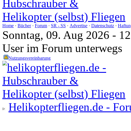
Home
·
Bücher
·
Forum
·
SR - SS
·
Advertise
·
Datenschutz
·
Haftun
Sonntag, 09. Aug 2026 - 1
User im Forum unterwegs
Nutzungsvereinbarung
Helikopterfliegen.de - Fo