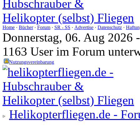
Home
·
Bücher
·
Forum
·
SR - SS
·
Advertise
·
Datenschutz
·
Haftun
Donnerstag, 06. Aug 2026 
1163 User im Forum unter
Nutzungsvereinbarung
Helikopterfliegen.de - Fo