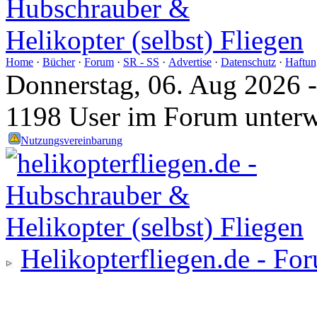
Home
·
Bücher
·
Forum
·
SR - SS
·
Advertise
·
Datenschutz
·
Haftun
Donnerstag, 06. Aug 2026 
1198 User im Forum unter
Nutzungsvereinbarung
Helikopterfliegen.de - Fo