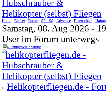
Home
·
Bücher
·
Forum
·
SR - SS
·
Advertise
·
Datenschutz
·
Haftun
Samstag, 08. Aug 2026 - 1
User im Forum unterwegs
Nutzungsvereinbarung
Helikopterfliegen.de - Fo