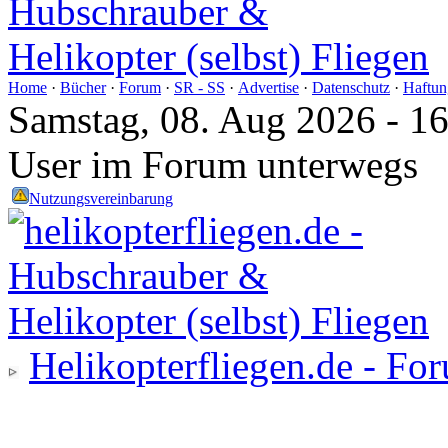
Home
·
Bücher
·
Forum
·
SR - SS
·
Advertise
·
Datenschutz
·
Haftun
Samstag, 08. Aug 2026 - 1
User im Forum unterwegs
Nutzungsvereinbarung
Helikopterfliegen.de - Fo