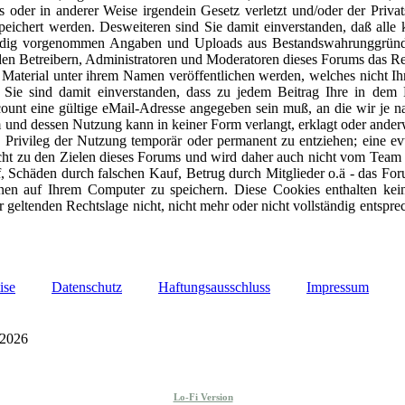
muss oder in anderer Weise irgendein Gesetz verletzt und/oder der Priv
ichert werden. Desweiteren sind Sie damit einverstanden, daß alle kü
enhändig vorgenommen Angaben und Uploads aus Bestandswahrunggründe
 den Betreibern, Administratoren und Moderatoren dieses Forums das Re
n Material unter ihrem Namen veröffentlichen werden, welches nicht Ih
t. Sie sind damit einverstanden, dass zu jedem Beitrag Ihre in de
ount eine gültige eMail-Adresse angegeben sein muß, an die wir je 
und dessen Nutzung kann in keiner Form verlangt, erklagt oder anderwe
Privileg der Nutzung temporär oder permanent zu entziehen; eine evt
ht zu den Zielen dieses Forums und wird daher auch nicht vom Team u
auf, Schäden durch falschen Kauf, Betrug durch Mitglieder o.ä - das For
en auf Ihrem Computer zu speichern. Diese Cookies enthalten keine
 geltenden Rechtslage nicht, nicht mehr oder nicht vollständig entsprec
ise
Datenschutz
Haftungsausschluss
Impressum
 2026
Lo-Fi Version