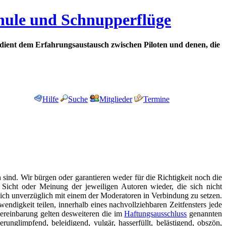
chule und Schnupperflüge
dient dem Erfahrungsaustausch zwischen Piloten und denen, die
Hilfe
Suche
Mitglieder
Termine
h sind. Wir bürgen oder garantieren weder für die Richtigkeit noch die
ie Sicht oder Meinung der jeweiligen Autoren wieder, die sich nicht
 sich unverzüglich mit einem der Moderatoren in Verbindung zu setzen.
endigkeit teilen, innerhalb eines nachvollziehbaren Zeitfensters jede
reinbarung gelten desweiteren die im
Haftungsausschluss
genannten
unglimpfend, beleidigend, vulgär, hasserfüllt, belästigend, obszön,