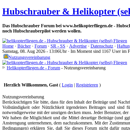
Hubschrauber & Helikopter (sel
Das Hubschrauber Forum bei www.helikopterfliegen.de - Hubsch
noch Hubschrauberpilot werden wollen.
Home
·
Bücher
·
Forum
·
SR - SS
·
Advertise
·
Datenschutz
·
Haftun
Samstag, 08. Aug 2026 - 13:06Uhr · Im Moment sind 1167 User im 
Nutzungsvereinbarung
Helikopterfliegen.de - Forum
- Nutzungsvereinbarung
Herzlich Willkommen, Gast
(
Login
|
Registrieren
)
Nutzungsvereinbarung
Berücksichtigen Sie bitte, dass für den Inhalt der Beiträge und Nachr
Vollständigkeit oder Nützlichkeit irgendeines Beitrages und sind f
notwendigerweise mit der unsrigen decken muss. Jeder Benutzer, der s
Wir haben die Möglichkeit und die Mittel derartige Beiträge (und ggf
Anstrengung unternehmen, dem nachzukommen. Mit der Zustimmung z
Bedingungen) erklären Sie, daß Sie dieses Forum nicht dafür nutzen