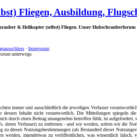
bst) Fliegen, Ausbildung, Flugs
rauber & Helikopter (selbst) Fliegen. Unser Hubschrauberforum 
gsausschluss
·
Impressum
Forum unterwegs
ichten immer und ausschließlich die jeweiligen Verfasser verantwortlic
ür dessen Inhalte nicht verantwortlich. Die Mitteilungen spiegeln d
ich durch einen Beitrag unangenehm betroffen fühlt, ist aufgefordert,
s. deren Verfasser) zu entfernen - und wir werden, sofern wir die Notw
u diesen Nutzungsbestimmungen (als Bestandteil dieser Nutzungsve
 werden, irgendetwas zu veröffentlichen, was wissentlich falsch, ver