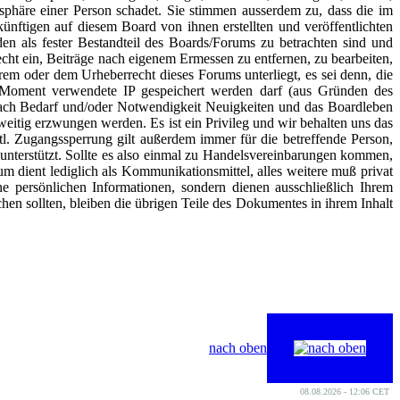
atsphäre einer Person schadet. Sie stimmen ausserdem zu, dass die im
nftigen auf diesem Board von ihnen erstellten und veröffentlichten
n als fester Bestandteil des Boards/Forums zu betrachten sind und
cht ein, Beiträge nach eigenem Ermessen zu entfernen, zu bearbeiten,
rem oder dem Urheberrecht dieses Forums unterliegt, es sei denn, die
m Moment verwendete IP gespeichert werden darf (aus Gründen des
nach Bedarf und/oder Notwendigkeit Neuigkeiten und das Boardleben
itig erzwungen werden. Es ist ein Privileg und wir behalten uns das
l. Zugangssperrung gilt außerdem immer für die betreffende Person,
nterstützt. Sollte es also einmal zu Handelsvereinbarungen kommen,
um dient lediglich als Kommunikationsmittel, alles weitere muß privat
 persönlichen Informationen, sondern dienen ausschließlich Ihrem
hen sollten, bleiben die übrigen Teile des Dokumentes in ihrem Inhalt
nach oben
08.08.2026 - 12:06 CET