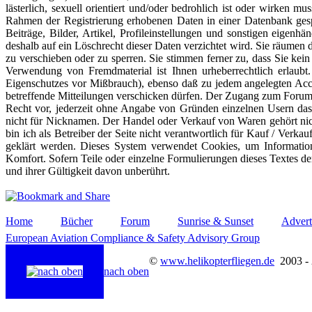
lästerlich, sexuell orientiert und/oder bedrohlich ist oder wirken 
Rahmen der Registrierung erhobenen Daten in einer Datenbank gespe
Beiträge, Bilder, Artikel, Profileinstellungen und sonstigen eig
deshalb auf ein Löschrecht dieser Daten verzichtet wird. Sie räumen
zu verschieben oder zu sperren. Sie stimmen ferner zu, dass Sie kei
Verwendung von Fremdmaterial ist Ihnen urheberrechtlich erlaub
Eigenschutzes vor Mißbrauch), ebenso daß zu jedem angelegten Acc
betreffende Mitteilungen verschicken dürfen. Der Zugang zum Forum 
Recht vor, jederzeit ohne Angabe von Gründen einzelnen Usern das 
nicht für Nicknamen. Der Handel oder Verkauf von Waren gehört nic
bin ich als Betreiber der Seite nicht verantwortlich für Kauf / Verk
geklärt werden. Dieses System verwendet Cookies, um Information
Komfort. Sofern Teile oder einzelne Formulierungen dieses Textes der
und ihrer Gültigkeit davon unberührt.
Home
Bücher
Forum
Sunrise & Sunset
Advert
European Aviation Compliance & Safety Advisory Group
©
www.helikopterfliegen.de
2003 -
nach oben