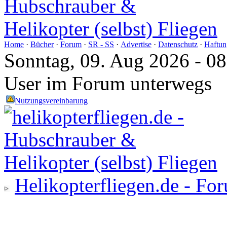
Home
·
Bücher
·
Forum
·
SR - SS
·
Advertise
·
Datenschutz
·
Haftun
Sonntag, 09. Aug 2026 - 0
User im Forum unterwegs
Nutzungsvereinbarung
Helikopterfliegen.de - Fo