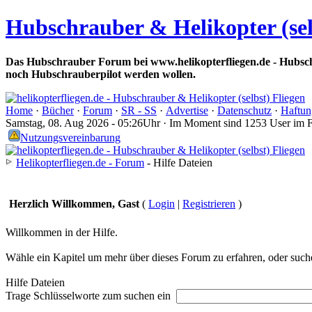
Hubschrauber & Helikopter (sel
Das Hubschrauber Forum bei www.helikopterfliegen.de - Hubsch
noch Hubschrauberpilot werden wollen.
Home
·
Bücher
·
Forum
·
SR - SS
·
Advertise
·
Datenschutz
·
Haftun
Samstag, 08. Aug 2026 - 05:26Uhr · Im Moment sind 1253 User im 
Nutzungsvereinbarung
Helikopterfliegen.de - Forum
- Hilfe Dateien
Herzlich Willkommen, Gast
(
Login
|
Registrieren
)
Willkommen in der Hilfe.
Wähle ein Kapitel um mehr über dieses Forum zu erfahren, oder suche
Hilfe Dateien
Trage Schlüsselworte zum suchen ein