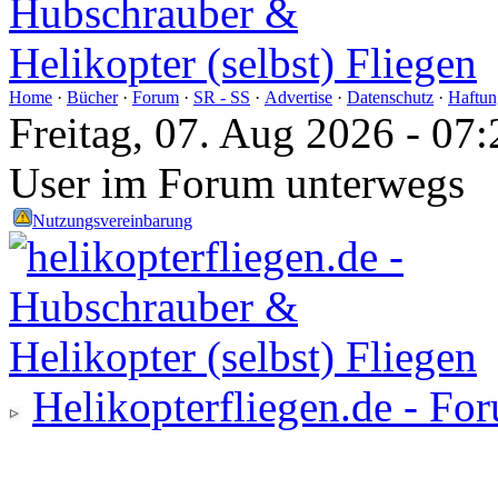
Home
·
Bücher
·
Forum
·
SR - SS
·
Advertise
·
Datenschutz
·
Haftun
Freitag, 07. Aug 2026 - 0
User im Forum unterwegs
Nutzungsvereinbarung
Helikopterfliegen.de - Fo