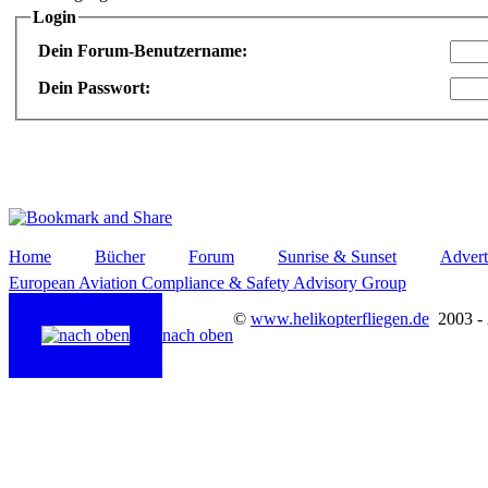
Login
Dein Forum-Benutzername:
Dein Passwort:
Home
Bücher
Forum
Sunrise & Sunset
Advert
European Aviation Compliance & Safety Advisory Group
©
www.helikopterfliegen.de
2003 -
nach oben