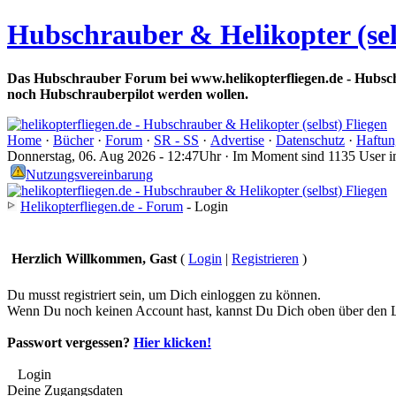
Hubschrauber & Helikopter (sel
Das Hubschrauber Forum bei www.helikopterfliegen.de - Hubsch
noch Hubschrauberpilot werden wollen.
Home
·
Bücher
·
Forum
·
SR - SS
·
Advertise
·
Datenschutz
·
Haftun
Donnerstag, 06. Aug 2026 - 12:47Uhr · Im Moment sind 1135 User 
Nutzungsvereinbarung
Helikopterfliegen.de - Forum
- Login
Herzlich Willkommen, Gast
(
Login
|
Registrieren
)
Du musst registriert sein, um Dich einloggen zu können.
Wenn Du noch keinen Account hast, kannst Du Dich oben über den Li
Passwort vergessen?
Hier klicken!
Login
Deine Zugangsdaten