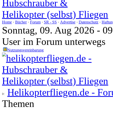
Home
·
Bücher
·
Forum
·
SR - SS
·
Advertise
·
Datenschutz
·
Haftun
Sonntag, 09. Aug 2026 - 0
User im Forum unterwegs
Nutzungsvereinbarung
Helikopterfliegen.de - Fo
Themen