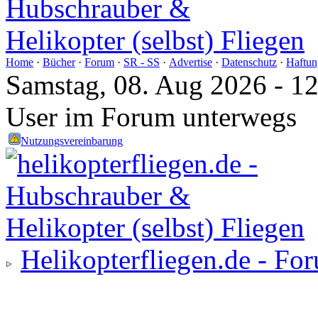
Home
·
Bücher
·
Forum
·
SR - SS
·
Advertise
·
Datenschutz
·
Haftun
Samstag, 08. Aug 2026 - 1
User im Forum unterwegs
Nutzungsvereinbarung
Helikopterfliegen.de - Fo