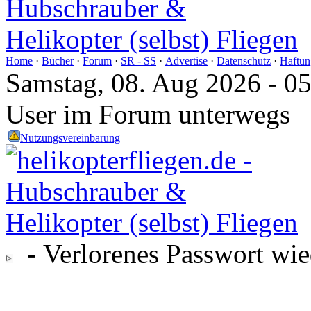
Home
·
Bücher
·
Forum
·
SR - SS
·
Advertise
·
Datenschutz
·
Haftun
Samstag, 08. Aug 2026 - 0
User im Forum unterwegs
Nutzungsvereinbarung
- Verlorenes Passwort wie