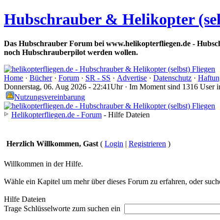
Hubschrauber & Helikopter (sel
Das Hubschrauber Forum bei www.helikopterfliegen.de - Hubsch
noch Hubschrauberpilot werden wollen.
Home
·
Bücher
·
Forum
·
SR - SS
·
Advertise
·
Datenschutz
·
Haftun
Donnerstag, 06. Aug 2026 - 22:41Uhr · Im Moment sind 1316 User 
Nutzungsvereinbarung
Helikopterfliegen.de - Forum
- Hilfe Dateien
Herzlich Willkommen, Gast
(
Login
|
Registrieren
)
Willkommen in der Hilfe.
Wähle ein Kapitel um mehr über dieses Forum zu erfahren, oder suche
Hilfe Dateien
Trage Schlüsselworte zum suchen ein