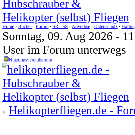
Home
·
Bücher
·
Forum
·
SR - SS
·
Advertise
·
Datenschutz
·
Haftun
Sonntag, 09. Aug 2026 - 1
User im Forum unterwegs
Nutzungsvereinbarung
Helikopterfliegen.de - Fo