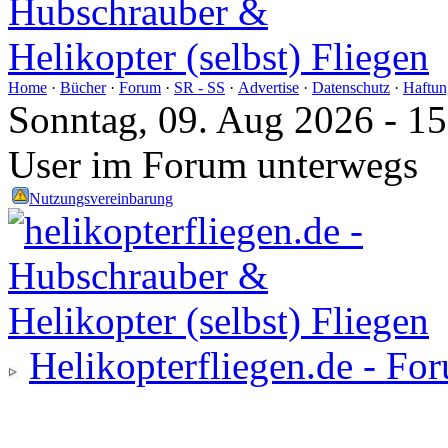
Home
·
Bücher
·
Forum
·
SR - SS
·
Advertise
·
Datenschutz
·
Haftun
Sonntag, 09. Aug 2026 - 1
User im Forum unterwegs
Nutzungsvereinbarung
Helikopterfliegen.de - Fo