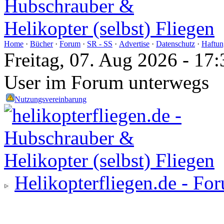
Home
·
Bücher
·
Forum
·
SR - SS
·
Advertise
·
Datenschutz
·
Haftun
Freitag, 07. Aug 2026 - 1
User im Forum unterwegs
Nutzungsvereinbarung
Helikopterfliegen.de - Fo