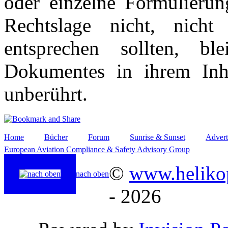
oder einzelne Formulierun
Rechtslage nicht, nicht
entsprechen sollten, b
Dokumentes in ihrem Inha
unberührt.
Home
Bücher
Forum
Sunrise & Sunset
Advert
European Aviation Compliance & Safety Advisory Group
©
www.helikop
nach oben
- 2026