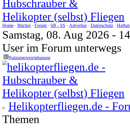
Home
·
Bücher
·
Forum
·
SR - SS
·
Advertise
·
Datenschutz
·
Haftun
Samstag, 08. Aug 2026 - 1
User im Forum unterwegs
Nutzungsvereinbarung
Helikopterfliegen.de - Fo
Themen