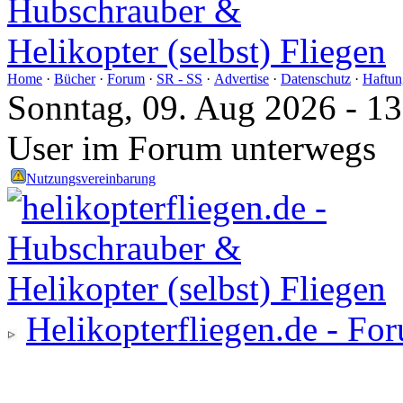
Home
·
Bücher
·
Forum
·
SR - SS
·
Advertise
·
Datenschutz
·
Haftun
Sonntag, 09. Aug 2026 - 1
User im Forum unterwegs
Nutzungsvereinbarung
Helikopterfliegen.de - Fo