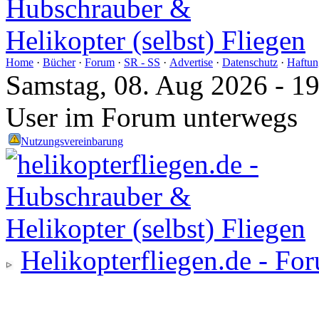
Home
·
Bücher
·
Forum
·
SR - SS
·
Advertise
·
Datenschutz
·
Haftun
Samstag, 08. Aug 2026 - 1
User im Forum unterwegs
Nutzungsvereinbarung
Helikopterfliegen.de - Fo