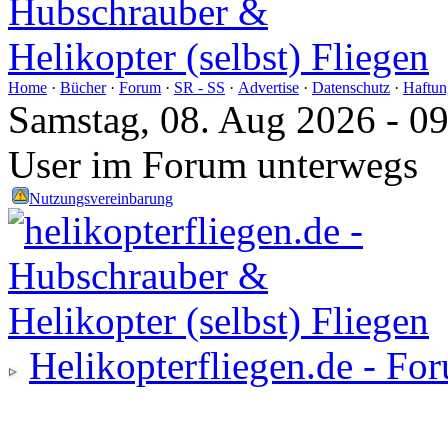
Home
·
Bücher
·
Forum
·
SR - SS
·
Advertise
·
Datenschutz
·
Haftun
Samstag, 08. Aug 2026 - 0
User im Forum unterwegs
Nutzungsvereinbarung
Helikopterfliegen.de - Fo