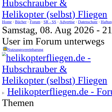
Home
·
Bücher
·
Forum
·
SR - SS
·
Advertise
·
Datenschutz
·
Haftun
Samstag, 08. Aug 2026 - 2
User im Forum unterwegs
Nutzungsvereinbarung
Helikopterfliegen.de - Fo
Themen