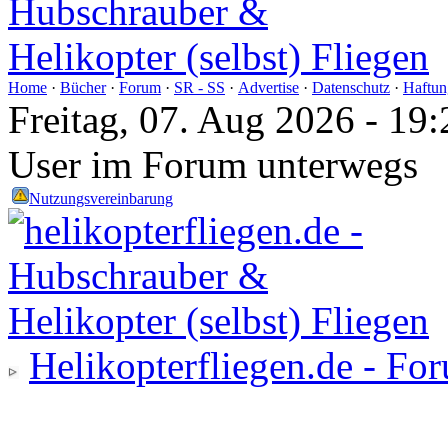
Home
·
Bücher
·
Forum
·
SR - SS
·
Advertise
·
Datenschutz
·
Haftun
Freitag, 07. Aug 2026 - 1
User im Forum unterwegs
Nutzungsvereinbarung
Helikopterfliegen.de - Fo