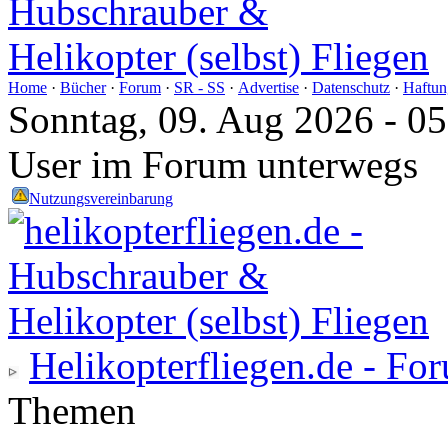
Home
·
Bücher
·
Forum
·
SR - SS
·
Advertise
·
Datenschutz
·
Haftun
Sonntag, 09. Aug 2026 - 0
User im Forum unterwegs
Nutzungsvereinbarung
Helikopterfliegen.de - Fo
Themen