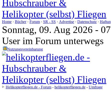
Home
·
Bücher
·
Forum
·
SR - SS
·
Advertise
·
Datenschutz
·
Haftun
Sonntag, 09. Aug 2026 - 0
User im Forum unterwegs
Nutzungsvereinbarung
Helikopterfliegen.de - Forum
-
helikopterfliegen.de
-
Umfrage