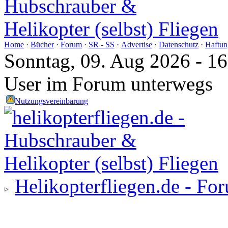
Home
·
Bücher
·
Forum
·
SR - SS
·
Advertise
·
Datenschutz
·
Haftun
Sonntag, 09. Aug 2026 - 1
User im Forum unterwegs
Nutzungsvereinbarung
Helikopterfliegen.de - Fo