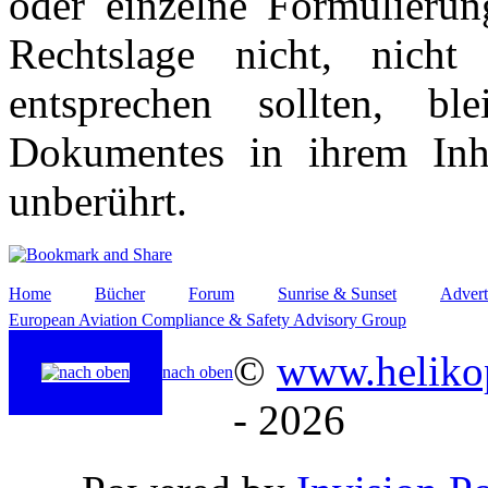
oder einzelne Formulierun
Rechtslage nicht, nicht
entsprechen sollten, b
Dokumentes in ihrem Inha
unberührt.
Home
Bücher
Forum
Sunrise & Sunset
Advert
European Aviation Compliance & Safety Advisory Group
©
www.helikop
nach oben
- 2026