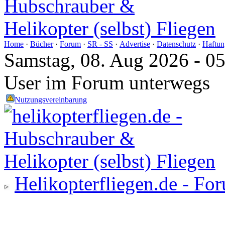
Home
·
Bücher
·
Forum
·
SR - SS
·
Advertise
·
Datenschutz
·
Haftun
Samstag, 08. Aug 2026 - 0
User im Forum unterwegs
Nutzungsvereinbarung
Helikopterfliegen.de - Fo