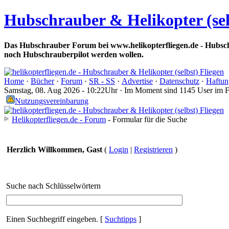
Hubschrauber & Helikopter (sel
Das Hubschrauber Forum bei www.helikopterfliegen.de - Hubsch
noch Hubschrauberpilot werden wollen.
Home
·
Bücher
·
Forum
·
SR - SS
·
Advertise
·
Datenschutz
·
Haftun
Samstag, 08. Aug 2026 - 10:22Uhr · Im Moment sind 1145 User im 
Nutzungsvereinbarung
Helikopterfliegen.de - Forum
- Formular für die Suche
Herzlich Willkommen, Gast
(
Login
|
Registrieren
)
Suche nach Schlüsselwörtern
Einen Suchbegriff eingeben.
[
Suchtipps
]