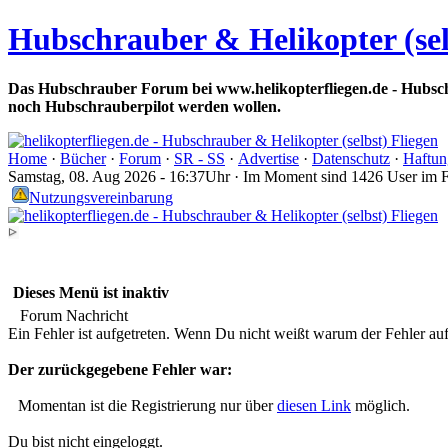
Hubschrauber & Helikopter (sel
Das Hubschrauber Forum bei www.helikopterfliegen.de - Hubsch
noch Hubschrauberpilot werden wollen.
Home
·
Bücher
·
Forum
·
SR - SS
·
Advertise
·
Datenschutz
·
Haftun
Samstag, 08. Aug 2026 - 16:37Uhr · Im Moment sind 1426 User im 
Nutzungsvereinbarung
Dieses Menü ist inaktiv
Forum Nachricht
Ein Fehler ist aufgetreten. Wenn Du nicht weißt warum der Fehler aufge
Der zurückgegebene Fehler war:
Momentan ist die Registrierung nur über
diesen Link
möglich.
Du bist nicht eingeloggt.