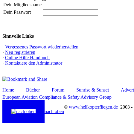
Dein Mitgliedsname
Dein Passwort
Sinnvolle Links
·
Vergessenes Passwort wiederherstellen
·
Neu registrieren
·
Online Hilfe Handbuch
·
Kontaktiere den Administrator
Home
Bücher
Forum
Sunrise & Sunset
Advert
European Aviation Compliance & Safety Advisory Group
©
www.helikopterfliegen.de
2003 -
nach oben