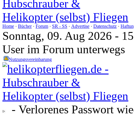
Home
·
Bücher
·
Forum
·
SR - SS
·
Advertise
·
Datenschutz
·
Haftun
Sonntag, 09. Aug 2026 - 1
User im Forum unterwegs
Nutzungsvereinbarung
- Verlorenes Passwort wie