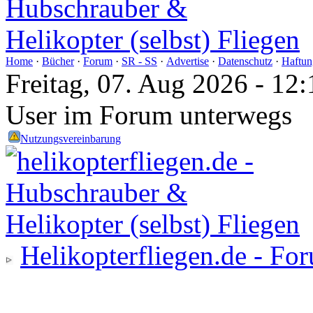
Home
·
Bücher
·
Forum
·
SR - SS
·
Advertise
·
Datenschutz
·
Haftun
Freitag, 07. Aug 2026 - 1
User im Forum unterwegs
Nutzungsvereinbarung
Helikopterfliegen.de - Fo