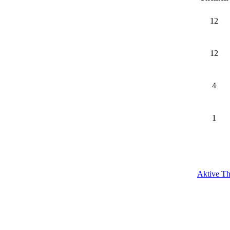
12
12
4
1
Aktive T