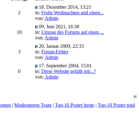
18. Dezember 2014, 13:21
2
in:
Frohe Weihnachten und einen...
von:
Admin
09. Juni 2021, 16:38
10
in:
Umzug des Forums auf einen ...
von:
Admin
20. Januar 2009, 22:33
3
in:
Forum-Fehler
von:
Admin
17. September 2004, 15:01
0
in:
Diese Website gefällt mir...?
von:
Admin
hemen
|
Moderatoren Team
|
Top-10 Poster heute
|
Top-10 Poster total