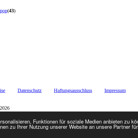
ipop
(
43
)
ise
Datenschutz
Haftungsausschluss
Impressum
 2026
onalisieren, Funktionen für soziale Medien anbieten zu kön
nen zu Ihrer Nutzung unserer Website an unsere Partner fü
Lo-Fi Version
Powered by
Invision Power Board
© 2026
IPS, Inc.