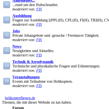
Allgemeines...
...rund um den Hubschrauber.
moderiert von:
FIS
Ausbildung
Fragen zur Ausbildung [(PPL(H), CPL(H), FI(H), TRI(H), C
moderiert von:
FIS
Jobs
Private Jobangebote und -gesuche / Freelancer Tätigkeit.
moderiert von:
FIS
News
Neuigkeiten und Aktuelles.
moderiert von:
FIS
Technik & Aerodynamik
Technische und physikalische Fragen und Erläuterungen.
moderiert von:
FIS
Veranstaltungen
Events mit Teilnahme von Helikoptern.
moderiert von:
FIS
helikopterfliegen.de
Themen, die mit dieser Website zu tun haben.
Forum