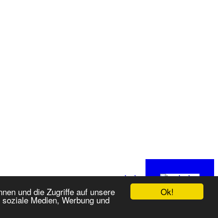
nach oben
Ok!
nen und die Zugriffe auf unsere
r soziale Medien, Werbung und
07.08.2026 - 23:49 CET