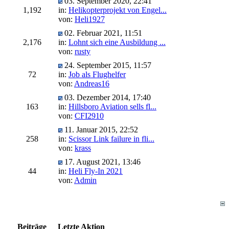
03. September 2020, 22:41
1,192
in:
Helikopterprojekt von Engel...
von:
Heli1927
02. Februar 2021, 11:51
2,176
in:
Lohnt sich eine Ausbildung ...
von:
rusty
24. September 2015, 11:57
72
in:
Job als Flughelfer
von:
Andreas16
03. Dezember 2014, 17:40
163
in:
Hillsboro Aviation sells fl...
von:
CFI2910
11. Januar 2015, 22:52
258
in:
Scissor Link failure in fli...
von:
krass
17. August 2021, 13:46
44
in:
Heli Fly-In 2021
von:
Admin
Beiträge
Letzte Aktion