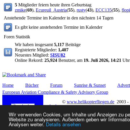
5
Mitglieder feiern heute ihren Geburtstag
zmike
(
69
),
Ecureuil_Austria
(
55
),
rusty
(
43
),
ECC135
(
55
),
flop
Anstehende Termine im Kalender in den nächsten 14 Tagen
Es gibt keine anstehenden Termine im Kalender
Foren Statistik
Wir haben insgesamt
5,117
Beiträge
Registrierte Mitglieder:
1,407
Neuestes Mitglied:
SISU82
Online Rekord:
25,924
Benutzer, am
19. Juli 2026, 14:21
Uhr
Home
Bücher
Forum
Sunrise & Sunset
Advert
European Aviation Compliance & Safety Advisory Group
©
www.helikopterfliegen.de
2003 -
nach oben
Wir verwenden Cookies, um Inhalte und Anzeigen zu pers
Website zu analysieren. Außerdem geben wir Informatio
Analysen weiter.
Details ansehen