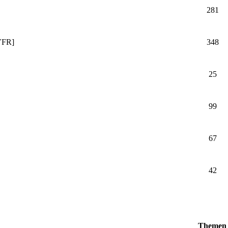
281
VFR]
348
25
99
67
42
Themen