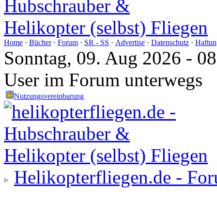
Home
·
Bücher
·
Forum
·
SR - SS
·
Advertise
·
Datenschutz
·
Haftun
Sonntag, 09. Aug 2026 - 0
User im Forum unterwegs
Nutzungsvereinbarung
Helikopterfliegen.de - Fo