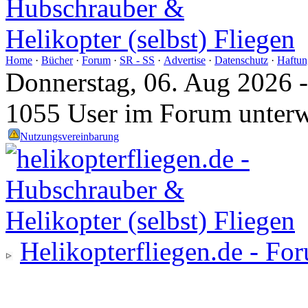
Home
·
Bücher
·
Forum
·
SR - SS
·
Advertise
·
Datenschutz
·
Haftun
Donnerstag, 06. Aug 2026 
1055 User im Forum unter
Nutzungsvereinbarung
Helikopterfliegen.de - Fo