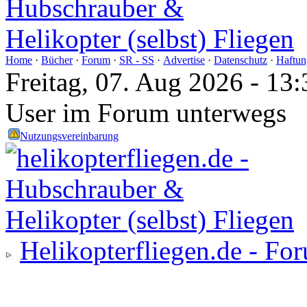
Home
·
Bücher
·
Forum
·
SR - SS
·
Advertise
·
Datenschutz
·
Haftun
Freitag, 07. Aug 2026 - 1
User im Forum unterwegs
Nutzungsvereinbarung
Helikopterfliegen.de - Fo