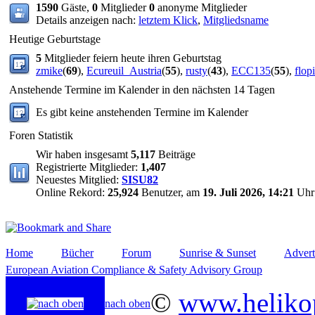
1590
Gäste,
0
Mitglieder
0
anonyme Mitglieder
Details anzeigen nach:
letztem Klick
,
Mitgliedsname
Heutige Geburtstage
5
Mitglieder feiern heute ihren Geburtstag
zmike
(
69
),
Ecureuil_Austria
(
55
),
rusty
(
43
),
ECC135
(
55
),
flop
Anstehende Termine im Kalender in den nächsten 14 Tagen
Es gibt keine anstehenden Termine im Kalender
Foren Statistik
Wir haben insgesamt
5,117
Beiträge
Registrierte Mitglieder:
1,407
Neuestes Mitglied:
SISU82
Online Rekord:
25,924
Benutzer, am
19. Juli 2026, 14:21
Uhr
Home
Bücher
Forum
Sunrise & Sunset
Advert
European Aviation Compliance & Safety Advisory Group
©
www.helikop
nach oben