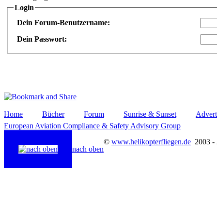
Login
Dein Forum-Benutzername:
Dein Passwort:
Home
Bücher
Forum
Sunrise & Sunset
Advert
European Aviation Compliance & Safety Advisory Group
©
www.helikopterfliegen.de
2003 -
nach oben