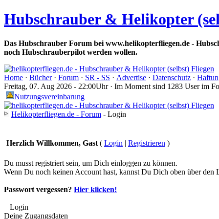
Hubschrauber & Helikopter (sel
Das Hubschrauber Forum bei www.helikopterfliegen.de - Hubsch
noch Hubschrauberpilot werden wollen.
Home
·
Bücher
·
Forum
·
SR - SS
·
Advertise
·
Datenschutz
·
Haftun
Freitag, 07. Aug 2026 - 22:00Uhr · Im Moment sind 1283 User im F
Nutzungsvereinbarung
Helikopterfliegen.de - Forum
- Login
Herzlich Willkommen, Gast
(
Login
|
Registrieren
)
Du musst registriert sein, um Dich einloggen zu können.
Wenn Du noch keinen Account hast, kannst Du Dich oben über den Li
Passwort vergessen?
Hier klicken!
Login
Deine Zugangsdaten