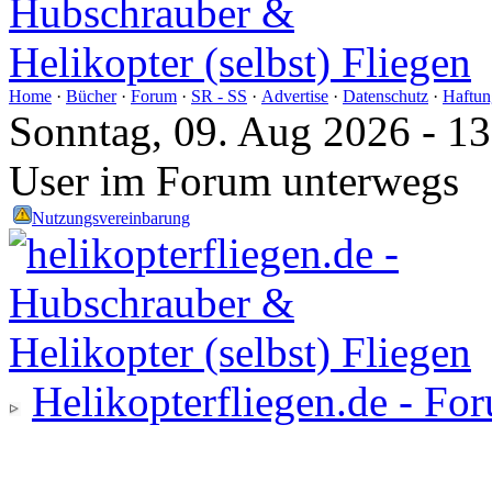
Home
·
Bücher
·
Forum
·
SR - SS
·
Advertise
·
Datenschutz
·
Haftun
Sonntag, 09. Aug 2026 - 1
User im Forum unterwegs
Nutzungsvereinbarung
Helikopterfliegen.de - Fo