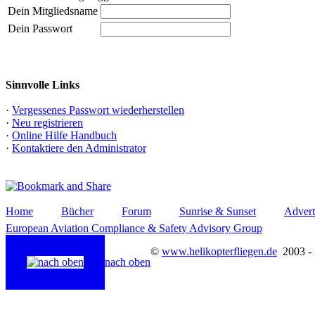
Dein Mitgliedsname
Dein Passwort
Sinnvolle Links
·
Vergessenes Passwort wiederherstellen
·
Neu registrieren
·
Online Hilfe Handbuch
·
Kontaktiere den Administrator
Home
Bücher
Forum
Sunrise & Sunset
Advert
European Aviation Compliance & Safety Advisory Group
©
www.helikopterfliegen.de
2003 -
nach oben