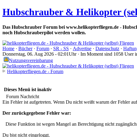
Hubschrauber & Helikopter (sel
Das Hubschrauber Forum bei www.helikopterfliegen.de - Hubsch
noch Hubschrauberpilot werden wollen.
Home
·
Bücher
·
Forum
·
SR - SS
·
Advertise
·
Datenschutz
·
Haftun
Donnerstag, 06. Aug 2026 - 02:01Uhr · Im Moment sind 1058 User 
Nutzungsvereinbarung
Helikopterfliegen.de - Forum
Dieses Menü ist inaktiv
Forum Nachricht
Ein Fehler ist aufgetreten. Wenn Du nicht weißt warum der Fehler aufge
Der zurückgegebene Fehler war:
Diese Funktion ist wegen Mangel an Berechtigung nicht zugänglich
Du bist nicht eingeloggt.