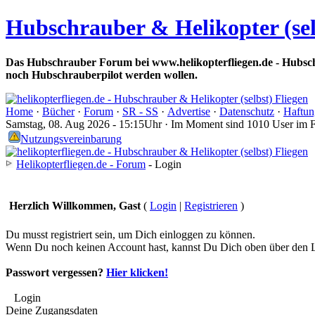
Hubschrauber & Helikopter (sel
Das Hubschrauber Forum bei www.helikopterfliegen.de - Hubsch
noch Hubschrauberpilot werden wollen.
Home
·
Bücher
·
Forum
·
SR - SS
·
Advertise
·
Datenschutz
·
Haftun
Samstag, 08. Aug 2026 - 15:15Uhr · Im Moment sind 1010 User im 
Nutzungsvereinbarung
Helikopterfliegen.de - Forum
- Login
Herzlich Willkommen, Gast
(
Login
|
Registrieren
)
Du musst registriert sein, um Dich einloggen zu können.
Wenn Du noch keinen Account hast, kannst Du Dich oben über den Li
Passwort vergessen?
Hier klicken!
Login
Deine Zugangsdaten