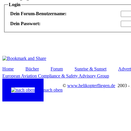
Login
Dein Forum-Benutzername:
Dein Passwort:
Home
Bücher
Forum
Sunrise & Sunset
Advert
European Aviation Compliance & Safety Advisory Group
©
www.helikopterfliegen.de
2003 -
nach oben