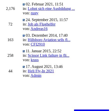
02. Februar 2021, 11:51
2,176
in:
Lohnt sich eine Ausbildung ...
von:
rusty
24. September 2015, 11:57
72
in:
Job als Flughelfer
von:
Andreas16
03. Dezember 2014, 17:40
163
in:
Hillsboro Aviation sells fl...
von:
CFI2910
11. Januar 2015, 22:52
258
in:
Scissor Link failure in fli...
von:
krass
17. August 2021, 13:46
44
in:
Heli Fly-In 2021
von:
Admin