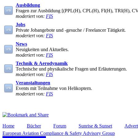
Ausbildung
Fragen zur Ausbildung [(PPL(H), CPL(H), FI(H), TRI(H), C
moderiert von:
FIS
Jobs
Private Jobangebote und -gesuche / Freelancer Tätigkeit.
moderiert von:
FIS
News
Neuigkeiten und Aktuelles.
moderiert von:
FIS
Technik & Aerodynamik
Technische und physikalische Fragen und Erläuterungen.
moderiert von:
FIS
Veranstaltungen
Events mit Teilnahme von Helikoptern.
moderiert von:
FIS
Home
Bücher
Forum
Sunrise & Sunset
Advert
European Aviation Compliance & Safety Advisory Group