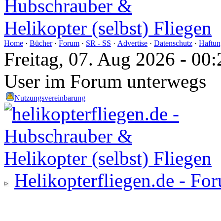
Home
·
Bücher
·
Forum
·
SR - SS
·
Advertise
·
Datenschutz
·
Haftun
Freitag, 07. Aug 2026 - 0
User im Forum unterwegs
Nutzungsvereinbarung
Helikopterfliegen.de - Fo