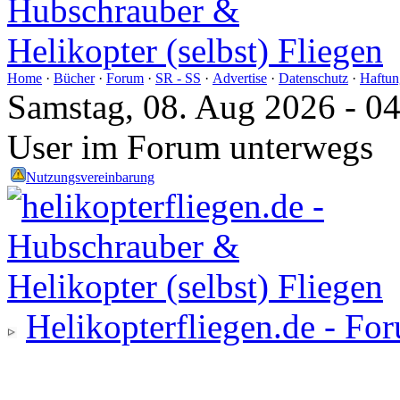
Home
·
Bücher
·
Forum
·
SR - SS
·
Advertise
·
Datenschutz
·
Haftun
Samstag, 08. Aug 2026 - 0
User im Forum unterwegs
Nutzungsvereinbarung
Helikopterfliegen.de - Fo