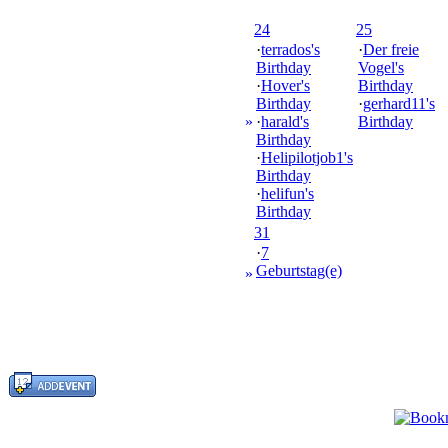
24
25
·
terrados's
·
Der freie
Birthday
Vogel's
·
Hover's
Birthday
Birthday
·
gerhard11's
»
·
harald's
Birthday
Birthday
·
Helipilotjob1's
Birthday
·
helifun's
Birthday
31
·
7
Geburtstag(e)
»