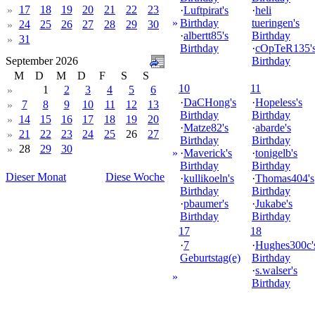
17
18
19
20
21
22
23
»
·
Luftpirat's
·
heli
»
Birthday
tueringen's
24
25
26
27
28
29
30
»
·
albertt85's
Birthday
31
»
Birthday
·
cOpTeR135'
September 2026
Birthday
M
D
M
D
F
S
S
10
11
1
2
3
4
5
6
»
·
DaCHong's
·
Hopeless's
7
8
9
10
11
12
13
»
Birthday
Birthday
14
15
16
17
18
19
20
»
·
Matze82's
·
abarde's
21
22
23
24
25
26
27
»
Birthday
Birthday
28
29
30
»
»
·
Maverick's
·
tonigelb's
Birthday
Birthday
Dieser Monat
Diese Woche
·
kullikoeln's
·
Thomas404's
Birthday
Birthday
·
pbaumer's
·
Jukabe's
Birthday
Birthday
17
18
·
7
·
Hughes300c'
Geburtstag(e)
Birthday
·
s.walser's
»
Birthday