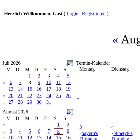
Herzlich Willkommen, Gast
(
Login
|
Registrieren
)
«
Aug
Juli 2026
Termin-Kalender
Montag
Dienstag
M
D
M
D
F
S
S
1
2
3
4
5
»
6
7
8
9
10
11
12
»
13
14
15
16
17
18
19
»
20
21
22
23
24
25
26
»
»
27
28
29
30
31
»
August 2026
M
D
M
D
F
S
S
1
2
»
3
4
3
4
5
6
7
9
»
8
·
bayern's
·
NinetyP's
10
11
12
13
14
15
16
»
Birthday
Birthday