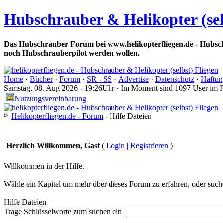
Hubschrauber & Helikopter (sel
Das Hubschrauber Forum bei www.helikopterfliegen.de - Hubsch
noch Hubschrauberpilot werden wollen.
Home
·
Bücher
·
Forum
·
SR - SS
·
Advertise
·
Datenschutz
·
Haftun
Samstag, 08. Aug 2026 - 19:26Uhr · Im Moment sind 1097 User im 
Nutzungsvereinbarung
Helikopterfliegen.de - Forum
- Hilfe Dateien
Herzlich Willkommen, Gast
(
Login
|
Registrieren
)
Willkommen in der Hilfe.
Wähle ein Kapitel um mehr über dieses Forum zu erfahren, oder suche
Hilfe Dateien
Trage Schlüsselworte zum suchen ein