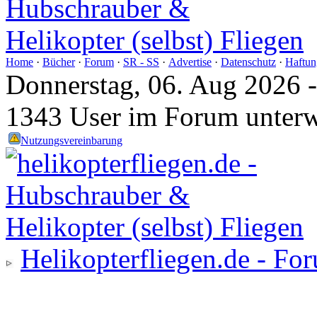
Home
·
Bücher
·
Forum
·
SR - SS
·
Advertise
·
Datenschutz
·
Haftun
Donnerstag, 06. Aug 2026 
1343 User im Forum unter
Nutzungsvereinbarung
Helikopterfliegen.de - Fo