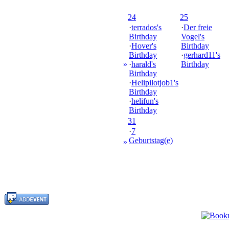
24
25
·
terrados's
·
Der freie
Birthday
Vogel's
·
Hover's
Birthday
Birthday
·
gerhard11's
»
·
harald's
Birthday
Birthday
·
Helipilotjob1's
Birthday
·
helifun's
Birthday
31
·
7
Geburtstag(e)
»