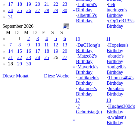
17
18
19
20
21
22
23
»
·
Luftpirat's
·
heli
Birthday
tueringen's
24
25
26
27
28
29
30
»
»
·
albertt85's
Birthday
31
»
Birthday
·
cOpTeR135's
September 2026
Birthday
M
D
M
D
F
S
S
1
2
3
4
5
6
»
10
11
7
8
9
10
11
12
13
»
·
DaCHong's
·
Hopeless's
Birthday
Birthday
14
15
16
17
18
19
20
»
·
Matze82's
·
abarde's
21
22
23
24
25
26
27
»
Birthday
Birthday
28
29
30
»
»
·
Maverick's
·
tonigelb's
Birthday
Birthday
Dieser Monat
Diese Woche
·
kullikoeln's
·
Thomas404's
Birthday
Birthday
·
pbaumer's
·
Jukabe's
Birthday
Birthday
17
18
·
7
·
Hughes300c's
Geburtstag(e)
Birthday
·
s.walser's
»
Birthday