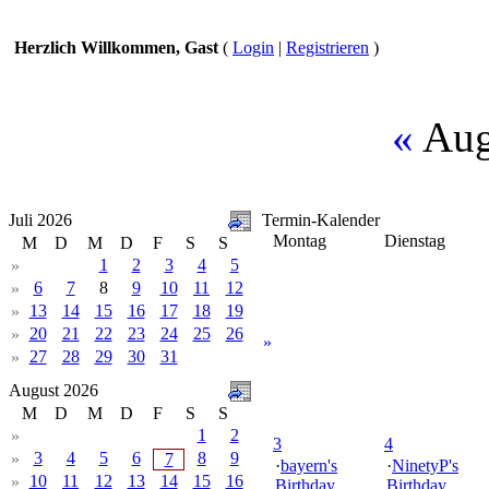
Herzlich Willkommen, Gast
(
Login
|
Registrieren
)
«
Aug
Juli 2026
Termin-Kalender
Montag
Dienstag
M
D
M
D
F
S
S
1
2
3
4
5
»
6
7
8
9
10
11
12
»
13
14
15
16
17
18
19
»
20
21
22
23
24
25
26
»
»
27
28
29
30
31
»
August 2026
M
D
M
D
F
S
S
1
2
»
3
4
3
4
5
6
8
9
»
7
·
bayern's
·
NinetyP's
10
11
12
13
14
15
16
»
Birthday
Birthday