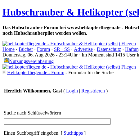
Hubschrauber & Helikopter (sel
Das Hubschrauber Forum bei www.helikopterfliegen.de - Hubsch
noch Hubschrauberpilot werden wollen.
Home
·
Bücher
·
Forum
·
SR - SS
·
Advertise
·
Datenschutz
·
Haftun
Donnerstag, 06. Aug 2026 - 23:14Uhr · Im Moment sind 1415 User 
Nutzungsvereinbarung
Helikopterfliegen.de - Forum
- Formular für die Suche
Herzlich Willkommen, Gast
(
Login
|
Registrieren
)
Suche nach Schlüsselwörtern
Einen Suchbegriff eingeben.
[
Suchtipps
]