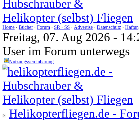
Home
·
Bücher
·
Forum
·
SR - SS
·
Advertise
·
Datenschutz
·
Haftun
Freitag, 07. Aug 2026 - 1
User im Forum unterwegs
Nutzungsvereinbarung
Helikopterfliegen.de - Fo