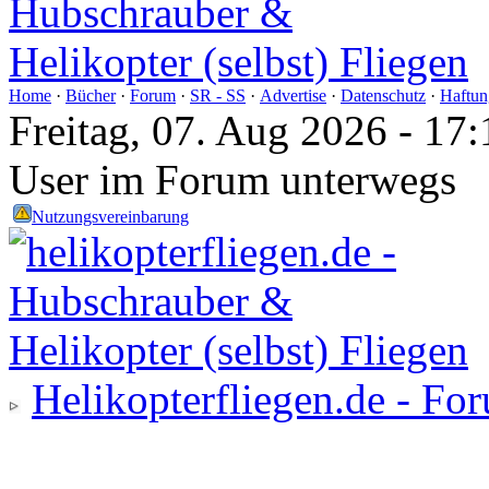
Home
·
Bücher
·
Forum
·
SR - SS
·
Advertise
·
Datenschutz
·
Haftun
Freitag, 07. Aug 2026 - 1
User im Forum unterwegs
Nutzungsvereinbarung
Helikopterfliegen.de - Fo