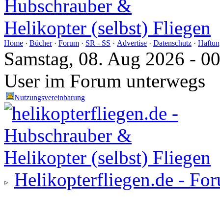
Home
·
Bücher
·
Forum
·
SR - SS
·
Advertise
·
Datenschutz
·
Haftun
Samstag, 08. Aug 2026 - 0
User im Forum unterwegs
Nutzungsvereinbarung
Helikopterfliegen.de - Fo